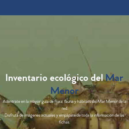
Inventario ecológico del
Mar
Menor
Adéntrate en la mayor guía de flora, fauna y hábitats del Mar Menor de la
red.
Disfruta de imágenes actuales y empápate de toda la información de las
fichas.