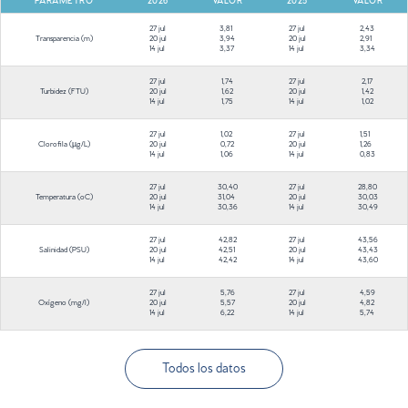
PARÁMETRO
2026
VALOR
2025
VALOR
27 jul
3,81
27 jul
2,43
Transparencia (m)
20 jul
3,94
20 jul
2,91
14 jul
3,37
14 jul
3,34
27 jul
1,74
27 jul
2,17
Turbidez (FTU)
20 jul
1,62
20 jul
1,42
14 jul
1,75
14 jul
1,02
27 jul
1,02
27 jul
1,51
Clorofila (µg/L)
20 jul
0,72
20 jul
1,26
14 jul
1,06
14 jul
0,83
27 jul
30,40
27 jul
28,80
Temperatura (ºC)
20 jul
31,04
20 jul
30,03
14 jul
30,36
14 jul
30,49
27 jul
42,82
27 jul
43,56
Salinidad (PSU)
20 jul
42,51
20 jul
43,43
14 jul
42,42
14 jul
43,60
27 jul
5,76
27 jul
4,59
Oxígeno (mg/l)
20 jul
5,57
20 jul
4,82
14 jul
6,22
14 jul
5,74
Todos los datos