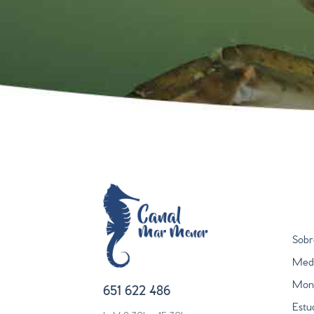
Sobr
Medi
Moni
651 622 486
Estu