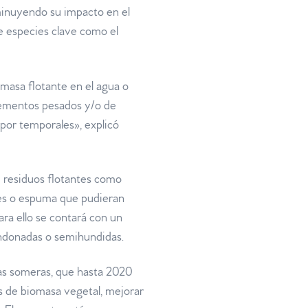
minuyendo su impacto en el
e especies clave como el
iomasa flotante en el agua o
elementos pesados y/o de
or temporales», explicó
de residuos flotantes como
tes o espuma que pudieran
ara ello se contará con un
andonadas o semihundidas.
nas someras, que hasta 2020
as de biomasa vegetal, mejorar