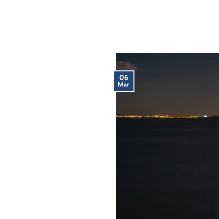
06
Mar