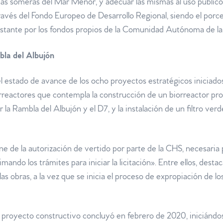
onas someras del Mar Menor, y adecuar las mismas al uso público
ravés del Fondo Europeo de Desarrollo Regional, siendo el porce
restante por los fondos propios de la Comunidad Autónoma de l
bla del Albujón
 el estado de avance de los ocho proyectos estratégicos iniciad
orreactores que contempla la construcción de un biorreactor pro
 la Rambla del Albujón y el D7, y la instalación de un filtro verd
ne de la autorización de vertido por parte de la CHS, necesaria
imando los trámites para iniciar la licitación». Entre ellos, dest
 las obras, a la vez que se inicia el proceso de expropiación de 
l proyecto constructivo concluyó en febrero de 2020, iniciánd