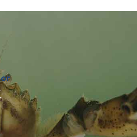
or
.
.