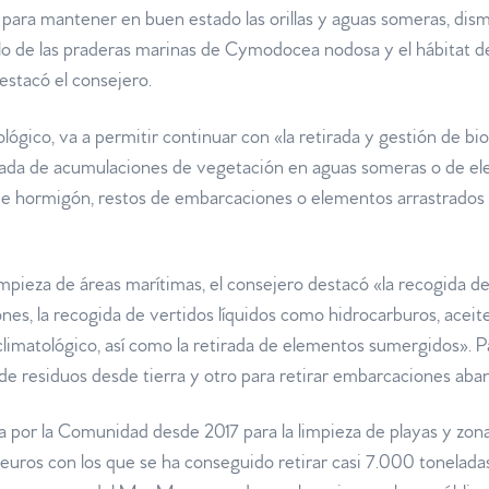
para mantener en buen estado las orillas y aguas someras, dis
lo de las praderas marinas de Cymodocea nodosa y el hábitat d
 destacó el consejero.
iológico, va a permitir continuar con «la retirada y gestión de b
etirada de acumulaciones de vegetación en aguas someras o de 
 hormigón, restos de embarcaciones o elementos arrastrados p
 limpieza de áreas marítimas, el consejero destacó «la recogida 
nes, la recogida de vertidos líquidos como hidrocarburos, acei
limatológico, así como la retirada de elementos sumergidos». P
 de residuos desde tierra y otro para retirar embarcaciones ab
ada por la Comunidad desde 2017 para la limpieza de playas y zo
 euros con los que se ha conseguido retirar casi 7.000 tonelad