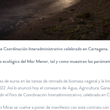
de Coordinación Interadministrativo celebrado en Cartagena.
do ecológico del Mar Menor, tal y como muestran los parámetr
nes de euros en las tareas de retirada de biomasa vegetal y la li
22. Así lo anunció hoy el consejero de Agua, Agricultura, Gana
ir el Foro de Coordinación Interadministrativo, celebrado en C
 Miras se vuelve a poner de manifiesto con este contrato con 