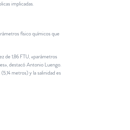
licas implicadas.
arámetros físico químicos que
dez de 1,86 FTU, «parámetros
ses», destacó Antonio Luengo.
(5,14 metros) y la salinidad es