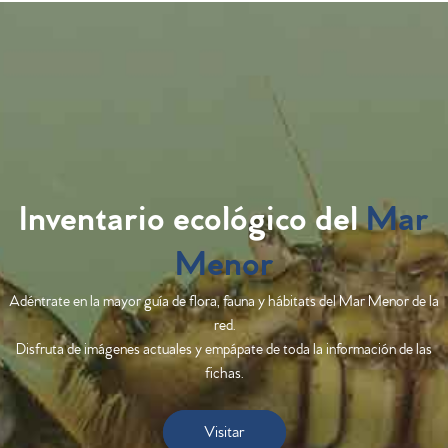
Inventario ecológico del
Mar
Menor
Adéntrate en la mayor guía de flora, fauna y hábitats del Mar Menor de la
red.
Disfruta de imágenes actuales y empápate de toda la información de las
fichas.
Visitar